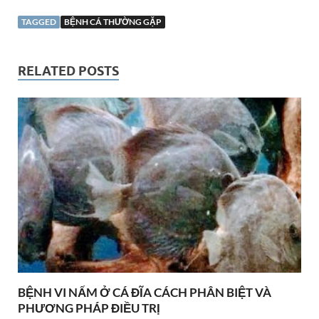
TAGGED
BỆNH CÁ THƯỜNG GẶP
RELATED POSTS
BỆNH VI NẤM Ở CÁ ĐĨA CÁCH PHÂN BIỆT VÀ
PHƯƠNG PHÁP ĐIỀU TRỊ