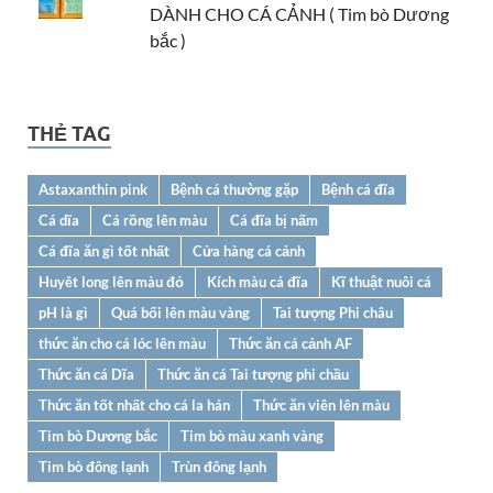
DÀNH CHO CÁ CẢNH ( Tim bò Dương
bắc )
THẺ TAG
Astaxanthin pink
Bệnh cá thường gặp
Bệnh cá đĩa
Cá dĩa
Cá rồng lên màu
Cá đĩa bị nấm
Cá đĩa ăn gì tốt nhất
Cửa hàng cá cảnh
Huyêt long lên màu đỏ
Kích màu cá đĩa
Kĩ thuật nuôi cá
pH là gì
Quá bối lên màu vàng
Tai tượng Phi châu
thức ăn cho cá lóc lên màu
Thức ăn cá cảnh AF
Thức ăn cá Dĩa
Thức ăn cá Tai tượng phi chầu
Thức ăn tốt nhất cho cá la hán
Thức ăn viên lên màu
Tim bò Dương bắc
Tim bò màu xanh vàng
Tim bò đông lạnh
Trùn đông lạnh