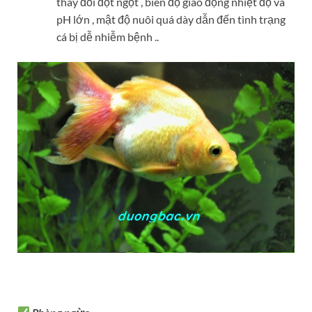
thay đổi đột ngột , biên độ giao động nhiệt độ và
pH lớn , mật độ nuôi quá dày dẫn đến tình trạng
cá bị dễ nhiễm bệnh ..