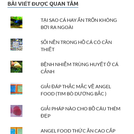
BÀI VIẾT ĐƯỢC QUAN TÂM
TẠI SAO CÁ HAY ẨN TRỐN KHÔNG
BƠI RA NGOÀI
SỎI NỀN TRONG HỒ CÁ CÓ CẦN
THIẾT
BỆNH NHIỄM TRÙNG HUYẾT Ở CÁ
CẢNH
GIẢI ĐÁP THẮC MẮC VỀ ANGEL
FOOD (TIM BÒ DƯƠNG BẮC )
GIẢI PHÁP NÀO CHO BỒ CÂU THÊM
ĐẸP
ANGEL FOOD THỨC ĂN CAO CẤP