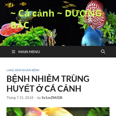
~ Cá cảnh ~ DƯƠNG
BẮC
Sống là không từ bỏ đam mê !
MAIN MENU
LANG BĂM ĐOÁN BỆNH
BỆNH NHIỄM TRÙNG
HUYẾT Ở CÁ CẢNH
Tháng 7 31, 2018
-
by
Sv1zvZMJDB