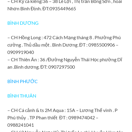
– CH Kỷ cá kiếng:36 – 38 Lê Lợi , Thị trấn Bồng Sơn , hoài
Nhơn Bình Định. ĐT:0935449665
BÌNH DƯƠNG
– CH Hồng Long : 472 Cách Mạng tháng 8 . Phường Phú
cường . Thủ dầu một . Bình Dương .ĐT : 0985500906 –
0909919040
– CH Thiên Ân : 36 /Đường Nguyễn Thái Học phường Dĩ
an .Bình dương. ĐT: 0907297500
BÌNH PHƯỚC
BÌNH THUÂN
– CH Cá cảnh & ts 2M Aqua : 15A – Lương Thế vinh . P
Phú thủy . TP Phan thiết ĐT : 0989474042 –
0988241041