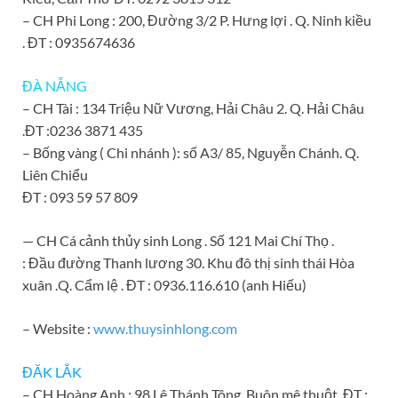
– CH Phi Long : 200, Đường 3/2 P. Hưng lợi . Q. Ninh kiều
. ĐT : 0935674636
ĐÀ NẴNG
– CH Tài : 134 Triệu Nữ Vương, Hải Châu 2. Q. Hải Châu
.ĐT :0236 3871 435
– Bống vàng ( Chi nhánh ): số A3/ 85, Nguyễn Chánh. Q.
Liên Chiểu
ĐT : 093 59 57 809
— CH Cá cảnh thủy sinh Long . Số 121 Mai Chí Thọ .
: Đầu đường Thanh lương 30. Khu đô thị sinh thái Hòa
xuân .Q. Cẩm lệ . ĐT : 0936.116.610 (anh Hiếu)
– Website :
www.
thuysinhlong.com
ĐĂK LẮK
– CH Hoàng Anh : 98 Lê Thánh Tông .Buôn mê thuột .ĐT :