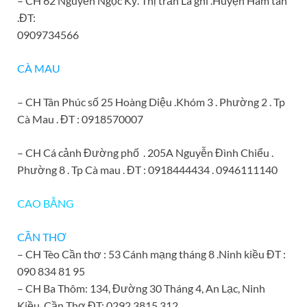
– CH 62 Nguyễn Ngọc Kỳ. Thị trấn La ghi .Huyện Hàm tân
.ĐT:
0909734566
CÀ MAU
– CH Tân Phúc số 25 Hoàng Diệu .Khóm 3 . Phường 2 . Tp
Cà Mau . ĐT : 0918570007
– CH Cá cảnh Đường phố . 205A Nguyễn Đình Chiểu .
Phường 8 . Tp Cà mau . ĐT : 0918444434 . 0946111140
CAO BẰNG
CẦN THƠ
– CH Tèo Cần thơ : 53 Cánh mạng tháng 8 .Ninh kiều ĐT :
090 834 81 95
– CH Ba Thôm: 134, Đường 30 Tháng 4, An Lạc, Ninh
Kiều, Cần Thơ ĐT: 0292 3815 312