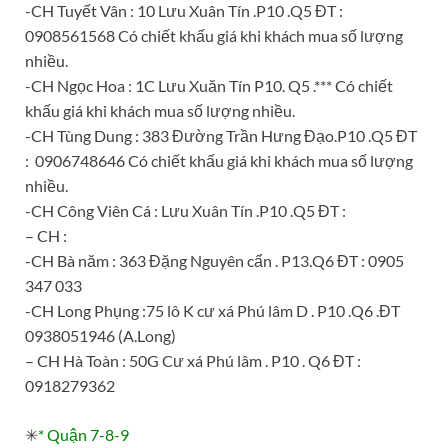
-CH Tuyết Vân : 10 Lưu Xuân Tín .P10 .Q5 ĐT :
0908561568 Có chiết khấu giá khi khách mua số lượng
nhiều.
-CH Ngọc Hoa : 1C Lưu Xuăn Tín P10. Q5 .*** Có chiết
khấu giá khi khách mua số lượng nhiều.
-CH Tùng Dung : 383 Đường Trần Hưng Đạo.P10 .Q5 ĐT
: 0906748646 Có chiết khấu giá khi khách mua số lượng
nhiều.
-CH Công Viên Cá : Lưu Xuân Tín .P10 .Q5 ĐT :
– CH :
-CH Bà năm : 363 Đặng Nguyên cẩn . P13.Q6 ĐT : 0905
347 033
-CH Long Phụng :75 lô K cư xá Phú lâm D . P10 .Q6 .ĐT
0938051946 (A.Long)
– CH Hà Toàn : 50G Cư xá Phú lâm . P10 . Q6 ĐT :
0918279362
✳
* Quận 7-8-9