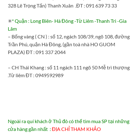
328 Lê Trọng Tấn) Thanh Xuân .ĐT : 091 639 73 33
✳
* Quận : Long Biên- Hà Đông -Từ Liêm -Thanh Trì -Gia
Lâm
– Bống vàng ( CN ) : số 12, ngách 108/39, ngõ 108, đường
Trần Phú, quận Hà Đông, (gần toà nhà HO GUOM
PLAZA) ĐT : 091 337 2044
– CH Thái Khang : số 11 ngách 111 ngõ 50 Mễ trì thượng
.Từ liêm ĐT : 0949592989
Ngoài ra quí khách ở Thủ đô có thể tìm mua SP tại những
cửa hàng gần nhất :
ĐỊA CHỈ THAM KHẢO