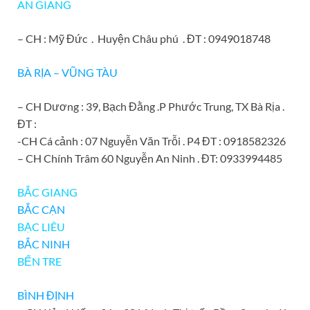
AN GIANG
– CH : Mỹ Đức . Huyện Châu phú . ĐT : 0949018748
BÀ RỊA – VŨNG TÀU
– CH Dương : 39, Bạch Đằng .P Phước Trung, TX Bà Rịa .
ĐT :
-CH Cá cảnh : 07 Nguyễn Văn Trỗi . P4 ĐT : 0918582326
– CH Chính Trâm 60 Nguyễn An Ninh . ĐT: 0933994485
BẮC GIANG
BẮC CẠN
BẠC LIÊU
BẮC NINH
BẾN TRE
BÌNH ĐỊNH