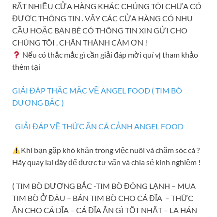
RẤT NHIỀU CỬA HÀNG KHÁC CHÚNG TÔI CHƯA CÓ
ĐƯỢC THÔNG TIN . VẬY CÁC CỬA HÀNG CÓ NHU
CẦU HOẶC BẠN BÈ CÓ THÔNG TIN XIN GỬI CHO
CHÚNG TÔI . CHÂN THÀNH CÁM ƠN !
Nếu có thắc mắc gì cần giải đáp mời quí vị tham khảo
thêm tại
GIẢI ĐÁP THẮC MẮC VỀ ANGEL FOOD ( TIM BÒ
DƯƠNG BẮC )
GIẢI ĐÁP VỀ THỨC
ĂN CÁ CẢNH ANGEL FOOD
Khi bạn gặp khó khăn trong việc nuôi và chăm sóc cá ?
Hãy quay lại đây để được tư vấn và chia sẻ kinh nghiệm !
( TIM BÒ DƯƠNG BẮC -TIM BÒ ĐÔNG LẠNH – MUA
TIM BÒ Ở ĐÂU – BÁN TIM BÒ CHO CÁ ĐĨA – THỨC
ĂN CHO CÁ DĨA – CÁ ĐĨA ĂN GÌ TỐT NHẤT – LA HÁN