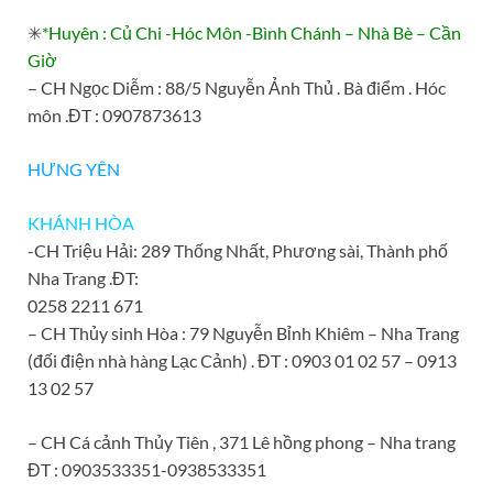
✳
*Huyên : Củ Chi -Hóc Môn -Bình Chánh – Nhà Bè – Cần
Giờ
– CH Ngọc Diễm : 88/5 Nguyễn Ảnh Thủ . Bà điểm . Hóc
môn .ĐT : 0907873613
HƯNG YÊN
KHÁNH HÒA
-CH Triệu Hải: 289 Thống Nhất, Phương sài, Thành phố
Nha Trang .ĐT:
0258 2211 671
– CH Thủy sinh Hòa : 79 Nguyễn Bỉnh Khiêm – Nha Trang
(đối điện nhà hàng Lạc Cảnh) . ĐT : 0903 01 02 57 – 0913
13 02 57
– CH Cá cảnh Thủy Tiên , 371 Lê hồng phong – Nha trang
ĐT : 0903533351-0938533351