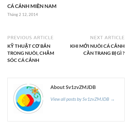
CÁ CẢNH MIỀN NAM
Tháng 2 12, 2014
PREVIOUS ARTICLE
NEXT ARTICLE
KỸ THUẬT CƠ BẢN
KHI MỚI NUÔI CÁ CẢNH
TRONG NUÔI, CHĂM
CẦN TRANG BỊ GÌ ?
SÓC CÁ CẢNH
About Sv1zvZMJDB
View all posts by Sv1zvZMJDB →