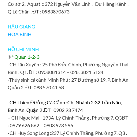
Cơ sở 2 . Aquatic 372 Nguyễn Văn Linh . Dư Hàng Kênh .
Q Lê Chân . ĐT : 0983870673
HẬU GIANG
HÒA BÌNH
HỒ CHÍ MINH
✳
* Quận 1-2-3
-CH Tân Xuyên : 25 Phó Đức Chính, Phường Nguyễn Thái
Bình . Q1. ĐT : 0908081314 – 028. 3821 5134
-Thủy sinh cá cảnh Minh Phú :
27 Đường số 19, P. Bình An,
Quận 2 .
ĐT:
098 570 41 68
-CH Thiên Đường Cá Cảnh :Chi Nhánh 2:32 Trần Não,
Bình An, Quận 2 .ĐT :
0902 93 7474
– CH Ngọc Mai : 193A Lý Chính Thắng , Phường 7. Q3ĐT
: 0979 626 862 – 0903 973 596
-CH Huy Song Long :237 Lý Chính Thắng, Phường 7. Q3 .