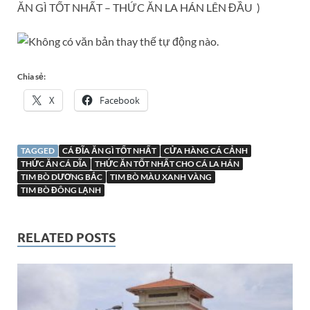
ĂN GÌ TỐT NHẤT – THỨC ĂN LA HÁN LÊN ĐẦU )
Chia sẻ:
X
Facebook
TAGGED
CÁ ĐĨA ĂN GÌ TỐT NHẤT
CỬA HÀNG CÁ CẢNH
THỨC ĂN CÁ DĨA
THỨC ĂN TỐT NHẤT CHO CÁ LA HÁN
TIM BÒ DƯƠNG BẮC
TIM BÒ MÀU XANH VÀNG
TIM BÒ ĐÔNG LẠNH
RELATED POSTS