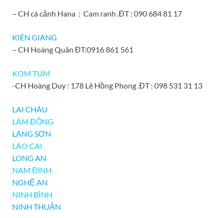
–
CH cá cảnh Hana : Cam ranh .ĐT : 090 684 81 17
KIÊN GIANG
– CH Hoàng Quân ĐT:0916 861 561
KOM TUM
-CH Hoàng Duy : 178 Lê Hồng Phong .ĐT : 098 531 31 13
LAI CHÂU
LÂM ĐỒNG
LẠNG SƠN
LÀO CAI
LONG AN
NAM ĐỊNH
NGHỆ AN
NINH BÌNH
NINH THUẬN