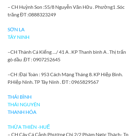
– CH Huỳnh Son :55/8 Nguyễn Văn Hữu . Phường1 .Sóc
trăng ĐT :0888323249
SƠN LA
TÂY NINH
–
CH Thành Cá Kiểng …/ 41 A . KP Thanh bình A . Thị trấn
gò dầu .ĐT : 0907252645
–
CH :Đại Toàn : 953 Cách Mạng Tháng 8. KP Hiệp Bình.
P.Hiệp Ninh. TP Tây Ninh . ĐT : 0965829567
THÁI BÌNH
THÁI NGUYÊN
THANH HÓA
THỪA THIÊN -HUẾ
– CH Cây Cá Cảnh Phương Chi 2/2 Phạm Ngọc Thạch- Tp