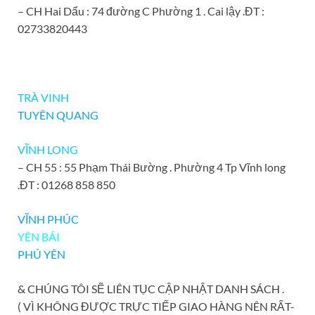
– CH Hai Dẩu : 74 đường C Phường 1 . Cai lậy .ĐT :
02733820443
TRÀ VINH
TUYÊN QUANG
VĨNH LONG
– CH 55 : 55 Phạm Thái Bường . Phường 4 Tp Vĩnh long
.ĐT : 01268 858 850
VĨNH PHÚC
YÊN BÁI
PHÚ YÊN
& CHÚNG TÔI SẼ LIÊN TỤC CẬP NHẬT DANH SÁCH .
( VÌ KHÔNG ĐƯỢC TRỰC TIẾP GIAO HÀNG NÊN RẤT-