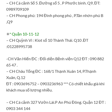
– CH Cá cảnh Số 5 .Đường số 5 , P Phước bình. Q9, ĐT:
0989709109
– CH Phong phú: 194 Đình phong phú , P.Tân nhơn phú B
,Q9
✳
* Quận 10-11-12
– CH Quỳnh Vì : Kiot số 10 Thành Thái. Q10 .ĐT
:01228995738
-CH Văn Hiến ĐC : Đối diện Bệnh viện Q12 ĐT : 090 882
65 47 .
– CH Châu Tống ĐC : 168/1 Thạnh Xuân 14, P.Thạnh
Xuân, Q.12
ĐT : 0903696752 – 0903236963 *** Có chiết khấu giá khi
khách mua số lượng nhiều.
– CH Cá cảnh 327 Vườn Lài.P An Phú Đông. Quận 12 ĐT :
0903 344 144