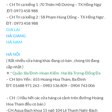
– CH Trí cá kiểng 1 :70 Thiên Hộ Dương – TX Hồng Ngự
.ĐT: 0973 458 988
– CH Trí cá kiểng 2 : 58 Phạm Hùng Dũng – TX Hồng Ngự .
ĐT : 0973 458 988
GIA LAI
HÀ GIANG
HÀ NAM
HÀ NỘI
( Rất nhiều cửa hàng khác đang có bán , chúng tôi đang
cập nhật )
✳
* Quận :Ba Đình-Hoàn Kiếm -Hai Bà Trưng-Đống Đa
– CH Sơn Yến : 655 Hoàng Hoa Thám, Ba Đình
ĐT: 01688 971 263 – 0983 536 809 – 0904 743 006
– CH : ( Hầu hết các cửa hàng cá cảnh trên đường Hoàng
Hoa Thám đều có bán )
-CH Aqua Bach khoa 15 ngõ 104 Lê Thanh Nghị-Bách