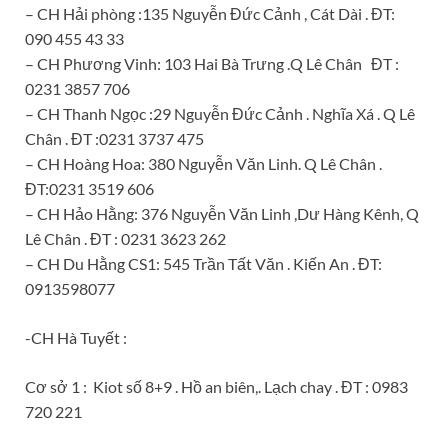
– CH Hải phòng :135 Nguyễn Đức Cảnh , Cát Dài . ĐT:
090 455 43 33
– CH Phương Vinh: 103 Hai Bà Trưng .Q Lê Chân ‎ ĐT :
0231 3857 706
– CH Thanh Ngọc :29 Nguyễn Đức Cảnh . Nghĩa Xá . Q Lê
Chân . ĐT :‎0231 3737 475
– CH Hoàng Hoa: 380 Nguyễn Văn Linh. Q Lê Chân .
ĐT:0231 3519 606
– CH Hảo Hằng: 376 Nguyễn Văn Linh ,Dư Hàng Kênh, Q
Lê Chân . ĐT : ‎0231 3623 262
– CH Du Hằng CS1: 545 Trần Tất Văn . Kiến An . ĐT:
0913598077
-CH Hà Tuyết :
Cơ sở 1 : Kiot số 8+9 . Hồ an biên,. Lạch chay . ĐT : 0983
720 221