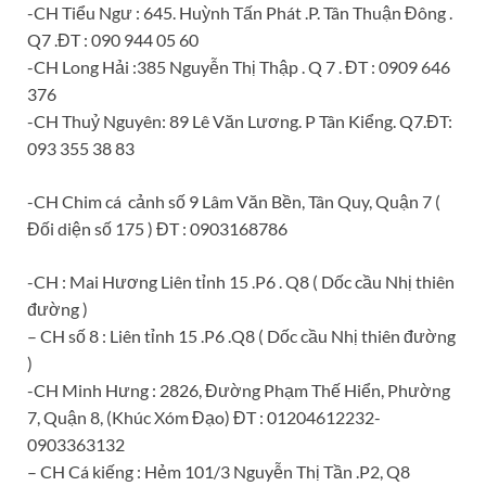
-CH Tiểu Ngư : 645. Huỳnh Tấn Phát .P. Tân Thuận Đông .
Q7 .ĐT : 090 944 05 60
-CH Long Hải :385 Nguyễn Thị Thập . Q 7 . ĐT : 0909 646
376
-CH Thuỷ Nguyên: 89 Lê Văn Lương. P Tân Kiểng. Q7.ĐT:
093 355 38 83
-CH Chim cá cảnh số 9
Lâm Văn Bền, Tân Quy, Quận 7 (
Đối diện số 175 ) ĐT : 0903168786
-CH : Mai Hương Liên tỉnh 15 .P6 . Q8 ( Dốc cầu Nhị thiên
đường )
– CH số 8 : Liên tỉnh 15 .P6 .Q8 ( Dốc cầu Nhị thiên đường
)
-CH Minh Hưng : 2826, Đường Phạm Thế Hiển, Phường
7, Quận 8, (Khúc Xóm Đạo) ĐT : 01204612232-
0903363132
– CH Cá kiếng : Hẻm 101/3 Nguyễn Thị Tần .P2, Q8