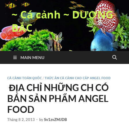
~ Cá cảnh ~ DƯƠNG
BẮC
Sống là không từ bỏ đam mê !
MAIN MENU
CÁ CẢNH TOÀN QUỐC
/
THỨC ĂN CÁ CẢNH CAO CẤP ANGEL FOOD
ĐỊA CHỈ NHỮNG CH CÓ
BÁN SẢN PHẨM ANGEL
FOOD
Tháng 8 2, 2013
-
by
Sv1zvZMJDB