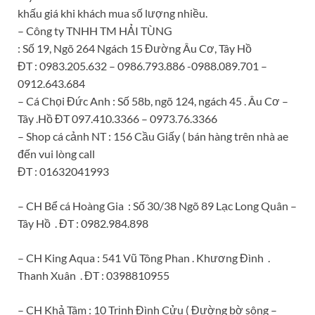
khấu giá khi khách mua số lượng nhiều.
– Công ty TNHH TM HẢI TÙNG
: Số 19, Ngõ 264 Ngách 15 Đường Âu Cơ, Tây Hồ
ĐT : 0983.205.632 – 0986.793.886 -0988.089.701 –
0912.643.684
– Cá Chọi Đức Anh : Số 58b, ngõ 124, ngách 45 . Âu Cơ –
Tây .Hồ ĐT 097.410.3366 – 0973.76.3366
– Shop cá cảnh NT : 156 Cầu Giấy ( bán hàng trên nhà ae
đến vui lòng call
ĐT : 01632041993
– CH Bể cá Hoàng Gia : Số 30/38 Ngõ 89 Lạc Long Quân –
Tây Hồ . ĐT : 0982.984.898
– CH King Aqua : 541 Vũ Tông Phan . Khương Đình .
Thanh Xuân . ĐT : 0398810955
– CH Khả Tâm : 10 Trịnh Đình Cửu ( Đường bờ sông –