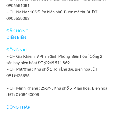
0906581081
– CH Na Na : 105 Điện biên phủ. Buôn mê thuột .ĐT
0905658383
ĐĂK NÔNG
ĐIÊN BIÊN
ĐỒNG NAI
– CH Gia Khiêm :9 Phan đình Phùng .Biên hòa ( Cổng 2
sân bay biên hòa) ĐT ;0949 511 869
– CH Phương : Khu phố 1 , P.Trảng dài. Biên hòa , ĐT :
0919426896
– CH Minh Khang : 256/9 . Khu phố 5 .P.Tân hòa . Biên hòa
. ĐT : 0908440008
ĐỒNG THÁP