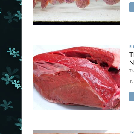
BÍ
T
N
Th
Nh
TH