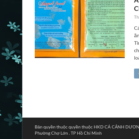
C
Th
Cá
ăn
Ti
ch
lo
Bản quyền thuộc quyền thuộc HKD CÁ CẢNH DƯƠNG B
Phường Chợ Lớn . TP Hồ Chí Minh