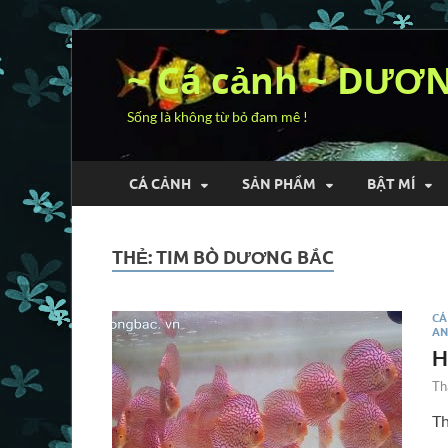
~ Cá cảnh ~ DƯƠ
Sống là không từ bỏ đam mê !
CÁ CẢNH
SẢN PHẨM
BẬT MÍ
THẺ:
TIM BÒ DƯƠNG BẮC
CÁ
AN
H
Th
Th