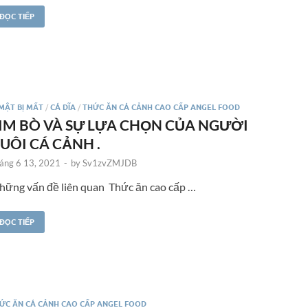
ĐỌC TIẾP
 MẬT BỊ MẤT
/
CÁ DĨA
/
THỨC ĂN CÁ CẢNH CAO CẤP ANGEL FOOD
IM BÒ VÀ SỰ LỰA CHỌN CỦA NGƯỜI
UÔI CÁ CẢNH .
áng 6 13, 2021
-
by
Sv1zvZMJDB
ững vấn đề liên quan Thức ăn cao cấp …
ĐỌC TIẾP
ỨC ĂN CÁ CẢNH CAO CẤP ANGEL FOOD