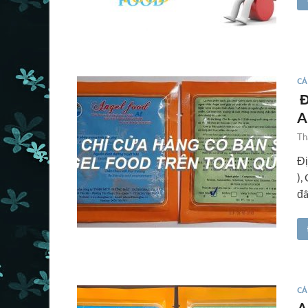
CÁ
Đ
A
Th
Đị
),
đâ
CÁ
A