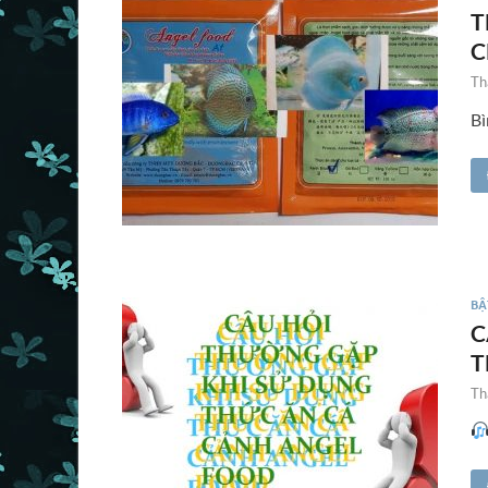
T
C
Th
Bì
BẬ
C
T
Th