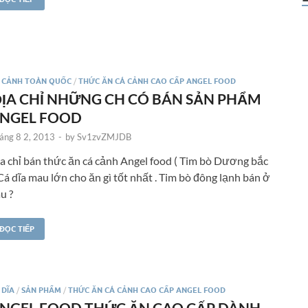
 CẢNH TOÀN QUỐC
/
THỨC ĂN CÁ CẢNH CAO CẤP ANGEL FOOD
ỊA CHỈ NHỮNG CH CÓ BÁN SẢN PHẨM
NGEL FOOD
áng 8 2, 2013
-
by
Sv1zvZMJDB
a chỉ bán thức ăn cá cảnh Angel food ( Tim bò Dương bắc
 Cá dĩa mau lớn cho ăn gì tốt nhất . Tim bò đông lạnh bán ở
u ?
ĐỌC TIẾP
 DĨA
/
SẢN PHẨM
/
THỨC ĂN CÁ CẢNH CAO CẤP ANGEL FOOD
NGEL FOOD THỨC ĂN CAO CẤP DÀNH