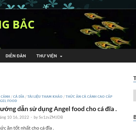
NG BẮC
DIỄN ĐÀN
THƯ VIỆN
 CẢNH
/
CÁ DĨA
/
TÀI LIỆU THAM KHẢO
/
THỨC ĂN CÁ CẢNH CAO CẤP
GEL FOOD
ướng dẫn sử dụng Angel food cho cá đĩa .
áng 10 16, 2022
-
by
Sv1zvZMJDB
ức ăn tốt nhất cho cá đĩa .