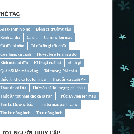
THẺ TAG
Astaxanthin pink
Bệnh cá thường gặp
Bệnh cá đĩa
Cá dĩa
Cá rồng lên màu
Cá đĩa bị nấm
Cá đĩa ăn gì tốt nhất
Cửa hàng cá cảnh
Huyêt long lên màu đỏ
Kích màu cá đĩa
Kĩ thuật nuôi cá
pH là gì
Quá bối lên màu vàng
Tai tượng Phi châu
thức ăn cho cá lóc lên màu
Thức ăn cá cảnh AF
Thức ăn cá Dĩa
Thức ăn cá Tai tượng phi chầu
Thức ăn tốt nhất cho cá la hán
Thức ăn viên lên màu
Tim bò Dương bắc
Tim bò màu xanh vàng
Tim bò đông lạnh
Trùn đông lạnh
LƯỢT NGƯỜI TRUY CẬP