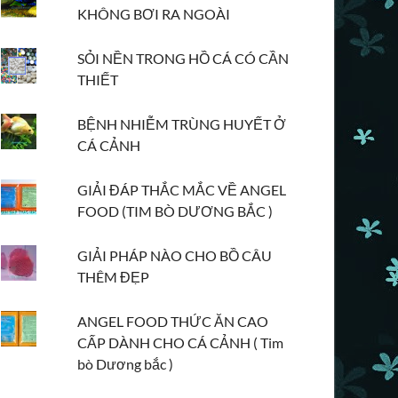
KHÔNG BƠI RA NGOÀI
SỎI NỀN TRONG HỒ CÁ CÓ CẦN
THIẾT
BỆNH NHIỄM TRÙNG HUYẾT Ở
CÁ CẢNH
GIẢI ĐÁP THẮC MẮC VỀ ANGEL
FOOD (TIM BÒ DƯƠNG BẮC )
GIẢI PHÁP NÀO CHO BỒ CÂU
THÊM ĐẸP
ANGEL FOOD THỨC ĂN CAO
CẤP DÀNH CHO CÁ CẢNH ( Tim
bò Dương bắc )