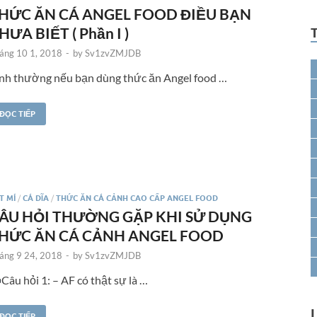
HỨC ĂN CÁ ANGEL FOOD ĐIỀU BẠN
HƯA BIẾT ( Phần I )
áng 10 1, 2018
-
by
Sv1zvZMJDB
nh thường nếu bạn dùng thức ăn Angel food …
ĐỌC TIẾP
T MÍ
/
CÁ DĨA
/
THỨC ĂN CÁ CẢNH CAO CẤP ANGEL FOOD
ÂU HỎI THƯỜNG GẶP KHI SỬ DỤNG
HỨC ĂN CÁ CẢNH ANGEL FOOD
áng 9 24, 2018
-
by
Sv1zvZMJDB
Câu hỏi 1: – AF có thật sự là …
ĐỌC TIẾP