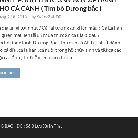
HO CÁ CẢNH ( Tim bò Dương bắc )
áng 2 18, 2013
-
by
Sv1zvZMJDB
 dĩa ăn gì tốt nhất ? Cá Tai tượng ăn gì lên màu ? Cá La hán
 gì lên màu lên đầu ? Mua thức ăn cá đĩa ở đâu ?
m bò đông lạnh Dương Bắc -Thức ăn cá AF tốt nhất dành
o cá dĩa , cá la hán , cá nuôi trong hồ thủy sinh và tất cả các
ại cá cảnh , Thức ăn lên màu cho cá .
ĐỌC TIẾP
ẮC - ĐC : Số 3 Lưu Xuân Tín .