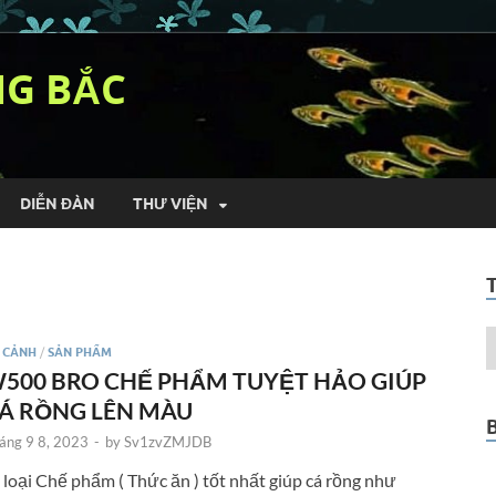
NG BẮC
DIỄN ĐÀN
THƯ VIỆN
 CẢNH
/
SẢN PHẨM
500 BRO CHẾ PHẨM TUYỆT HẢO GIÚP
Á RỒNG LÊN MÀU
áng 9 8, 2023
-
by
Sv1zvZMJDB
 loại Chế phẩm ( Thức ăn ) tốt nhất giúp cá rồng như