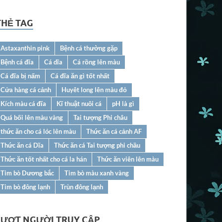
THẺ TAG
Astaxanthin pink
Bệnh cá thường gặp
Bệnh cá đĩa
Cá dĩa
Cá rồng lên màu
Cá đĩa bị nấm
Cá đĩa ăn gì tốt nhất
Cửa hàng cá cảnh
Huyêt long lên màu đỏ
Kích màu cá đĩa
Kĩ thuật nuôi cá
pH là gì
Quá bối lên màu vàng
Tai tượng Phi châu
thức ăn cho cá lóc lên màu
Thức ăn cá cảnh AF
Thức ăn cá Dĩa
Thức ăn cá Tai tượng phi chầu
Thức ăn tốt nhất cho cá la hán
Thức ăn viên lên màu
Tim bò Dương bắc
Tim bò màu xanh vàng
Tim bò đông lạnh
Trùn đông lạnh
LƯỢT NGƯỜI TRUY CẬP