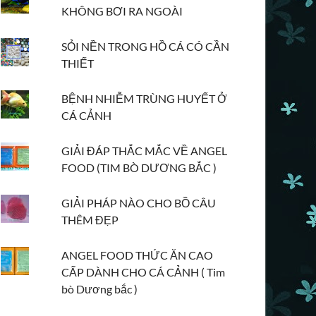
KHÔNG BƠI RA NGOÀI
SỎI NỀN TRONG HỒ CÁ CÓ CẦN
THIẾT
BỆNH NHIỄM TRÙNG HUYẾT Ở
CÁ CẢNH
GIẢI ĐÁP THẮC MẮC VỀ ANGEL
FOOD (TIM BÒ DƯƠNG BẮC )
GIẢI PHÁP NÀO CHO BỒ CÂU
THÊM ĐẸP
ANGEL FOOD THỨC ĂN CAO
CẤP DÀNH CHO CÁ CẢNH ( Tim
bò Dương bắc )