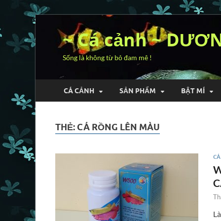
~ Cá cảnh ~ DƯƠ
Sống là không từ bỏ đam mê !
CÁ CẢNH
SẢN PHẨM
BẬT MÍ
THẺ:
CÁ RỒNG LÊN MÀU
CÁ
W
C
Th
Là