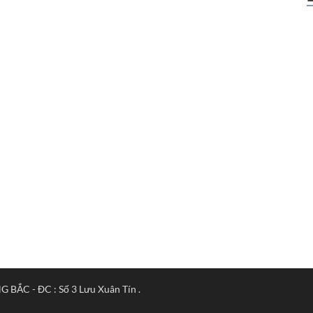
ẮC - ĐC : Số 3 Lưu Xuân Tín .