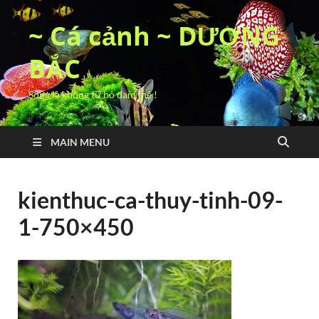
~ Cá cảnh ~ DƯƠNG
BẮC
Sống là không từ bỏ đam mê !
MAIN MENU
kienthuc-ca-thuy-tinh-09-
1-750×450