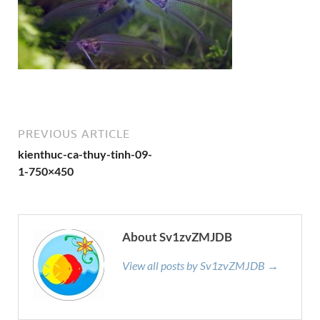
PREVIOUS ARTICLE
kienthuc-ca-thuy-tinh-09-
1-750×450
About Sv1zvZMJDB
View all posts by Sv1zvZMJDB →