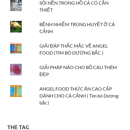
SỎI NỀN TRONG HỒ CÁ CÓ CẦN
THIẾT
BỆNH NHIỄM TRÙNG HUYẾT Ở CÁ
CẢNH
GIẢI ĐÁP THẮC MẮC VỀ ANGEL
FOOD (TIM BÒ DƯƠNG BẮC )
GIẢI PHÁP NÀO CHO BỒ CÂU THÊM
ĐẸP
ANGEL FOOD THỨC ĂN CAO CẤP
DÀNH CHO CÁ CẢNH ( Tim bò Dương
bắc )
THẺ TAG