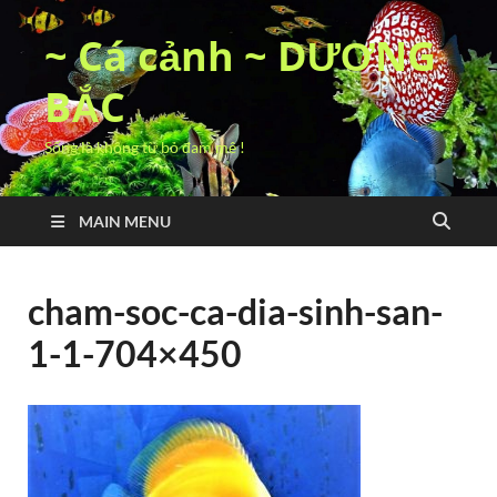
~ Cá cảnh ~ DƯƠNG
BẮC
Sống là không từ bỏ đam mê !
MAIN MENU
cham-soc-ca-dia-sinh-san-
1-1-704×450