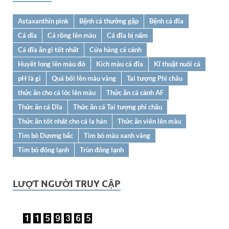
Astaxanthin pink
Bệnh cá thường gặp
Bệnh cá đĩa
Cá dĩa
Cá rồng lên màu
Cá đĩa bị nấm
Cá đĩa ăn gì tốt nhất
Cửa hàng cá cảnh
Huyêt long lên màu đỏ
Kích màu cá đĩa
Kĩ thuật nuôi cá
pH là gì
Quá bối lên màu vàng
Tai tượng Phi châu
thức ăn cho cá lóc lên màu
Thức ăn cá cảnh AF
Thức ăn cá Dĩa
Thức ăn cá Tai tượng phi chầu
Thức ăn tốt nhất cho cá la hán
Thức ăn viên lên màu
Tim bò Dương bắc
Tim bò màu xanh vàng
Tim bò đông lạnh
Trùn đông lạnh
LƯỢT NGƯỜI TRUY CẬP