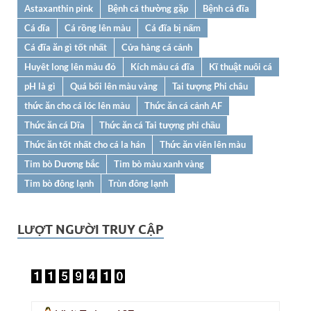
Astaxanthin pink
Bệnh cá thường gặp
Bệnh cá đĩa
Cá dĩa
Cá rồng lên màu
Cá đĩa bị nấm
Cá đĩa ăn gì tốt nhất
Cửa hàng cá cảnh
Huyêt long lên màu đỏ
Kích màu cá đĩa
Kĩ thuật nuôi cá
pH là gì
Quá bối lên màu vàng
Tai tượng Phi châu
thức ăn cho cá lóc lên màu
Thức ăn cá cảnh AF
Thức ăn cá Dĩa
Thức ăn cá Tai tượng phi chầu
Thức ăn tốt nhất cho cá la hán
Thức ăn viên lên màu
Tim bò Dương bắc
Tim bò màu xanh vàng
Tim bò đông lạnh
Trùn đông lạnh
LƯỢT NGƯỜI TRUY CẬP