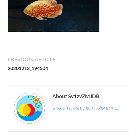
PREVIOUS ARTICLE
20201213_194504
About Sv1zvZMJDB
View all posts by Sv1zvZMJDB →