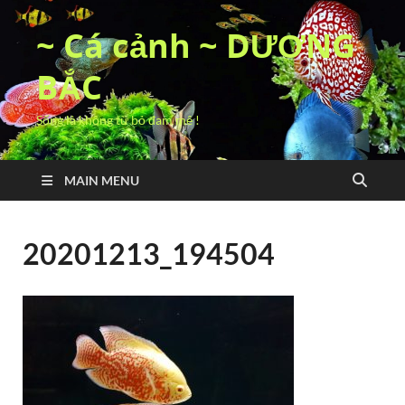
~ Cá cảnh ~ DƯƠNG
BẮC
Sống là không từ bỏ đam mê !
MAIN MENU
20201213_194504