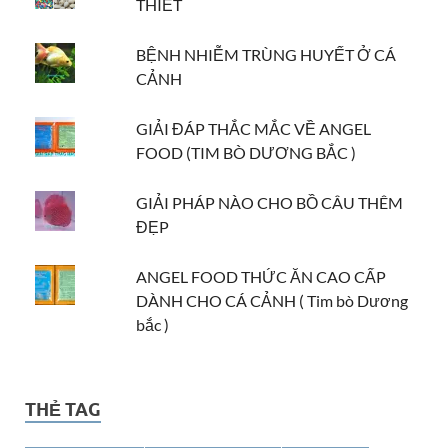
THIẾT
BỆNH NHIỄM TRÙNG HUYẾT Ở CÁ
CẢNH
GIẢI ĐÁP THẮC MẮC VỀ ANGEL
FOOD (TIM BÒ DƯƠNG BẮC )
GIẢI PHÁP NÀO CHO BỒ CÂU THÊM
ĐẸP
ANGEL FOOD THỨC ĂN CAO CẤP
DÀNH CHO CÁ CẢNH ( Tim bò Dương
bắc )
THẺ TAG